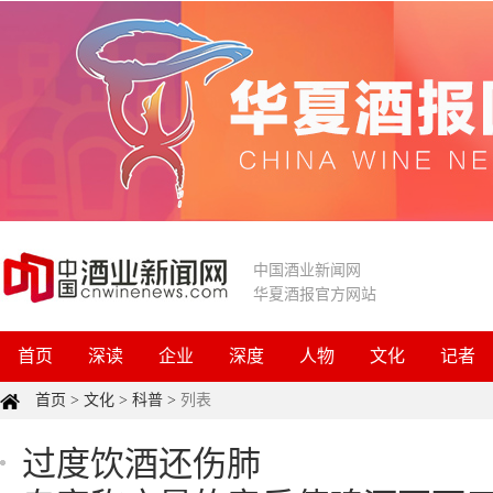
中国酒业新闻网
华夏酒报官方网站
首页
深读
企业
深度
人物
文化
记者
首页
>
文化
>
科普
>
列表
过度饮酒还伤肺