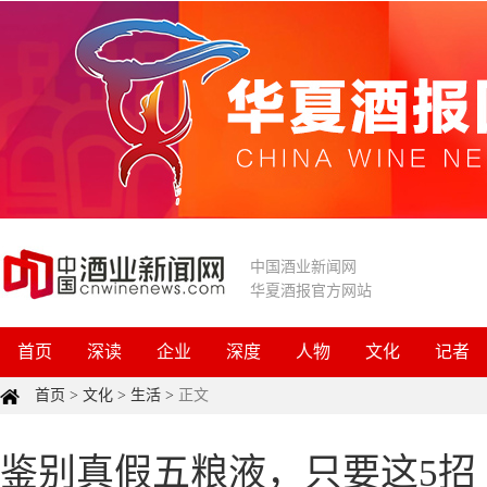
中国酒业新闻网
华夏酒报官方网站
首页
深读
企业
深度
人物
文化
记者
首页
>
文化
>
生活
>
正文
鉴别真假五粮液，只要这5招