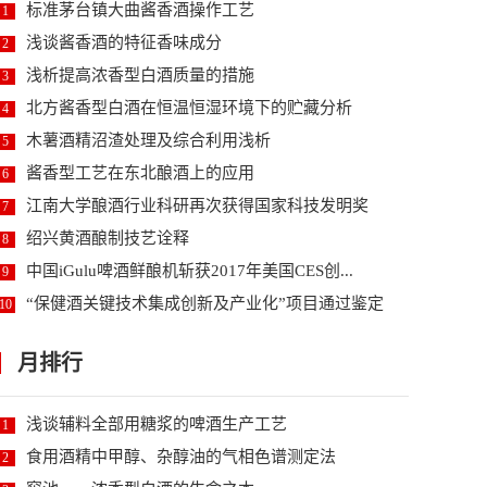
标准茅台镇大曲酱香酒操作工艺
1
浅谈酱香酒的特征香味成分
2
浅析提高浓香型白酒质量的措施
3
北方酱香型白酒在恒温恒湿环境下的贮藏分析
4
木薯酒精沼渣处理及综合利用浅析
5
酱香型工艺在东北酿酒上的应用
6
江南大学酿酒行业科研再次获得国家科技发明奖
7
绍兴黄酒酿制技艺诠释
8
中国iGulu啤酒鲜酿机斩获2017年美国CES创...
9
“保健酒关键技术集成创新及产业化”项目通过鉴定
10
月排行
浅谈辅料全部用糖浆的啤酒生产工艺
1
食用酒精中甲醇、杂醇油的气相色谱测定法
2