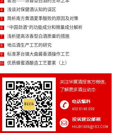
窖池——浓香型白酒的生命之本
3
浅谈对保健酒认知的误区
4
简析南方黄酒夏季酸败的原因及对策
5
“中国劲酒”的功能成分和微量成分解析
6
浅析提高浓香型白酒质量的措施
7
地瓜酒生产工艺的研究
8
标准茅台镇大曲酱香酒操作工艺
9
优质蜂蜜酒酿造工艺要素（上）
10