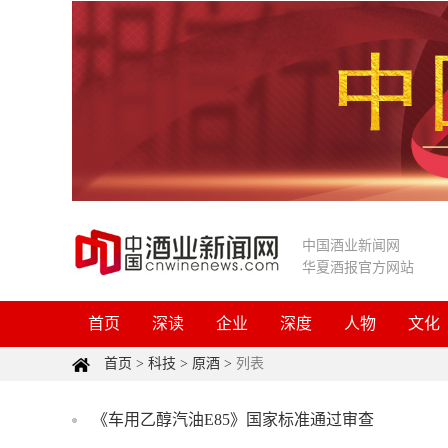
中国酒业新闻网
华夏酒报官方网站
首页
深读
企业
深度
人物
文化
首页
>
科技
>
原酒
>
列表
《车用乙醇汽油E85》国家标准通过审查