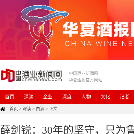
中国酒业新闻网
华夏酒报官方网站
首页
深读
企业
深度
人物
文化
记者
首页
>
深读
>
白酒
>
正文
薛剑锐：30年的坚守，只为