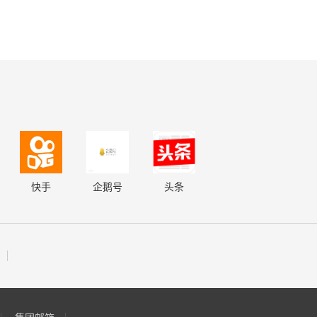
快手
企鹅号
头条