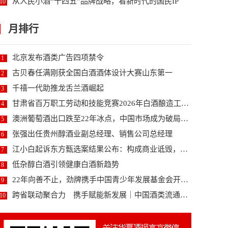
从人民小酒“十四五”品牌战略，看新时代的国民IP
10
月排行
北京发布酒类广告四项禁令
1
古贝春任满刚获全国白酒酒体设计大赛山东第一
2
千禧一代助推龙舌兰酒崛起
3
甘肃省百万职工劳动和技能竞赛2026年白酒酿造工职...
4
澳洲葡萄酒出口跌至22年冰点，中国市场成为破局关键...
5
张强出任贵州醇酒业副总经理、销售公司总经理
6
江小白起诉东方甄选案结果公布：构成商业诋毁，赔偿3...
7
低杂醇白酒引领健康白酒新趋势
8
22年向善不止，劲牌携手中国青少年发展基金会开启未...
9
跨省联动聚合力 携手赋能新发展｜中国酒类流通协会、...
10