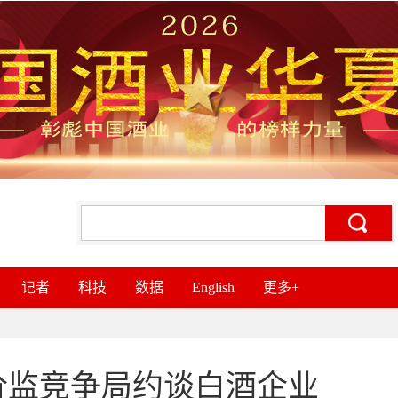
记者
科技
数据
English
更多+
价监竞争局约谈白酒企业