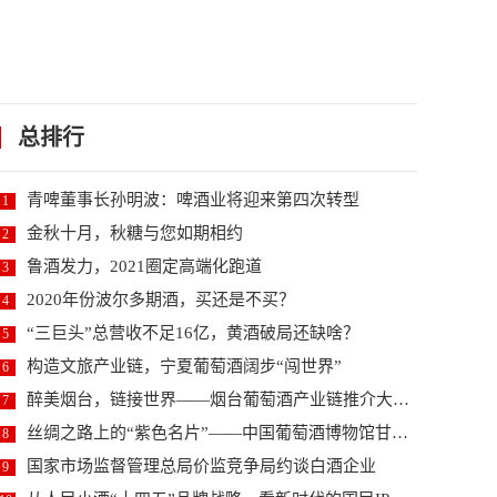
总排行
青啤董事长孙明波：啤酒业将迎来第四次转型
1
金秋十月，秋糖与您如期相约
2
鲁酒发力，2021圈定高端化跑道
3
2020年份波尔多期酒，买还是不买？
4
“三巨头”总营收不足16亿，黄酒破局还缺啥？
5
构造文旅产业链，宁夏葡萄酒阔步“闯世界”
6
醉美烟台，链接世界——烟台葡萄酒产业链推介大会暨2...
7
丝绸之路上的“紫色名片”——中国葡萄酒博物馆甘肃河...
8
国家市场监督管理总局价监竞争局约谈白酒企业
9