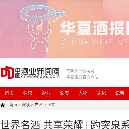
中国酒业新闻网
华夏酒报官方网站
首页
深读
企业
深度
人物
文化
记者
首页
>
深读
>
白酒
>
正文
世界名酒 共享荣耀 | 趵突