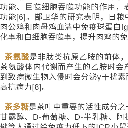
功能、巨噬细胞吞噬功能的作用，
功能[6]。郜卫华的研究表明，日
肉公鸡和肉母鸡血清中免疫球蛋白Ig
化率和白细胞吞噬率，提升肉鸡的免疫
茶氨酸
是非肽类抗原乙胺的前体，外
茶氨酸体内代谢而产生的乙胺时会
到致病微生物入侵时会分泌γ干扰素
高抗病力[8]。
茶多糖
是茶叶中重要的活性成分之一
甘露醇、D-葡萄糖、D-半乳糖、
健等人通过给免疫力低下的ICR小