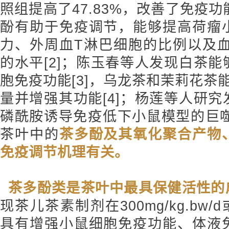
照组提高了47.83%，改善了免疫功
酚有助于免疫调节，能够提高荷瘤
力、外周血T淋巴细胞的比例以及血清中I
的水平[2]；陈玉春等人发现白茶
胞免疫功能[3]，乌龙茶和茉莉花茶
量并增强其功能[4]；杨莲等人研
磷酰胺诱导免疫低下小鼠模型的巨噬
茶叶中的
茶多酚及其氧化聚合产物
免疫调节机理有关。
茶多酚类是茶叶中最具保健活性的
现茶儿茶素制剂在300mg/kg.bw/d或
具有增强小鼠细胞免疫功能、体液