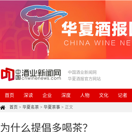
中国酒业新闻网
华夏酒报官方网站
首页
深读
企业
深度
人物
文化
记者
首页
>
华夏名茶
>
华夏茶事
>
正文
为什么提倡多喝茶？