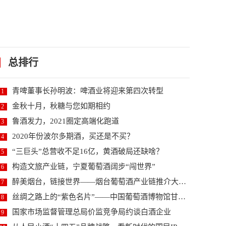
总排行
青啤董事长孙明波：啤酒业将迎来第四次转型
1
金秋十月，秋糖与您如期相约
2
鲁酒发力，2021圈定高端化跑道
3
2020年份波尔多期酒，买还是不买？
4
“三巨头”总营收不足16亿，黄酒破局还缺啥？
5
构造文旅产业链，宁夏葡萄酒阔步“闯世界”
6
醉美烟台，链接世界——烟台葡萄酒产业链推介大会暨2...
7
丝绸之路上的“紫色名片”——中国葡萄酒博物馆甘肃河...
8
国家市场监督管理总局价监竞争局约谈白酒企业
9