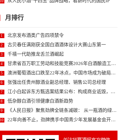
从人民小酒“十四五”品牌战略，看新时代的国民IP
10
月排行
北京发布酒类广告四项禁令
1
古贝春任满刚获全国白酒酒体设计大赛山东第一
2
千禧一代助推龙舌兰酒崛起
3
甘肃省百万职工劳动和技能竞赛2026年白酒酿造工职...
4
澳洲葡萄酒出口跌至22年冰点，中国市场成为破局关键...
5
张强出任贵州醇酒业副总经理、销售公司总经理
6
江小白起诉东方甄选案结果公布：构成商业诋毁，赔偿3...
7
低杂醇白酒引领健康白酒新趋势
8
《人民日报》聚焦劲牌全链条减碳： 从一瓶酒的绿色变...
9
22年向善不止，劲牌携手中国青少年发展基金会开启未...
10