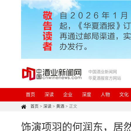
中国酒业新闻网
华夏酒报官方网站
首页
深读
企业
深度
人物
文化
首页
>
深读
>
黄酒
>
正文
饰演项羽的何润东，居