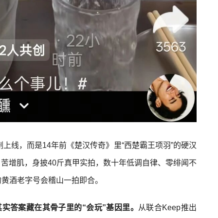
剧上线，而是14年前《楚汉传奇》里“西楚霸王项羽”的硬汉
苦增肌，身披40斤真甲实拍，数十年低调自律、零绯闻不
的黄酒老字号会稽山一拍即合。
其实答案藏在其骨子里的“会玩”基因里。
从联合Keep推出