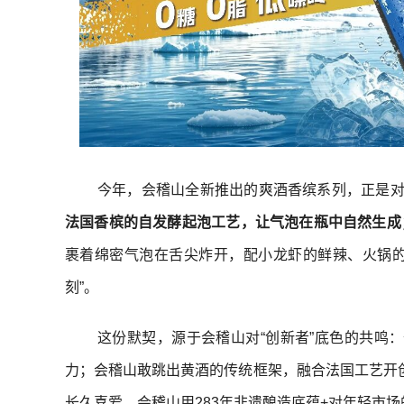
今年，会稽山全新推出的爽酒香缤系列，正是对“
法国香槟的自发酵起泡工艺，让气泡在瓶中自然生成
裹着绵密气泡在舌尖炸开，配小龙虾的鲜辣、火锅的
刻”。
这份默契，源于会稽山对“创新者”底色的共鸣
力；会稽山敢跳出黄酒的传统框架，融合法国工艺开创
长久喜爱，会稽山用283年非遗酿造底蕴+对年轻市