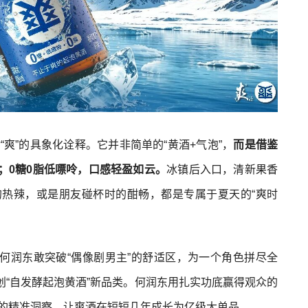
爽”的具象化诠释。它并非简单的“黄酒+气泡”，
而是借鉴
；0糖0脂低嘌呤，口感轻盈如云。
冰镇后入口，清新果香
热辣，或是朋友碰杯时的酣畅，都是专属于夏天的“爽时
：何润东敢突破“偶像剧男主”的舒适区，为一个角色拼尽全
“自发酵起泡黄酒”新品类。何润东用扎实功底赢得观众的
场的精准洞察，让爽酒在短短几年成长为亿级大单品。