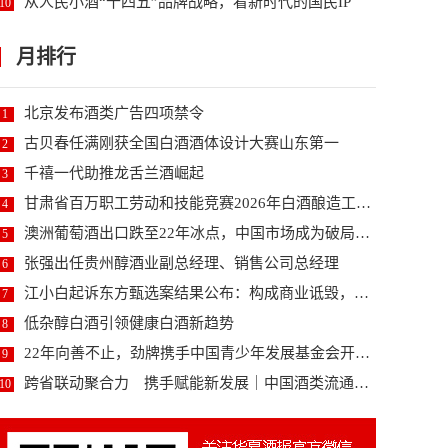
从人民小酒“十四五”品牌战略，看新时代的国民IP
10
月排行
北京发布酒类广告四项禁令
1
古贝春任满刚获全国白酒酒体设计大赛山东第一
2
千禧一代助推龙舌兰酒崛起
3
甘肃省百万职工劳动和技能竞赛2026年白酒酿造工职...
4
澳洲葡萄酒出口跌至22年冰点，中国市场成为破局关键...
5
张强出任贵州醇酒业副总经理、销售公司总经理
6
江小白起诉东方甄选案结果公布：构成商业诋毁，赔偿3...
7
低杂醇白酒引领健康白酒新趋势
8
22年向善不止，劲牌携手中国青少年发展基金会开启未...
9
跨省联动聚合力 携手赋能新发展｜中国酒类流通协会、...
10