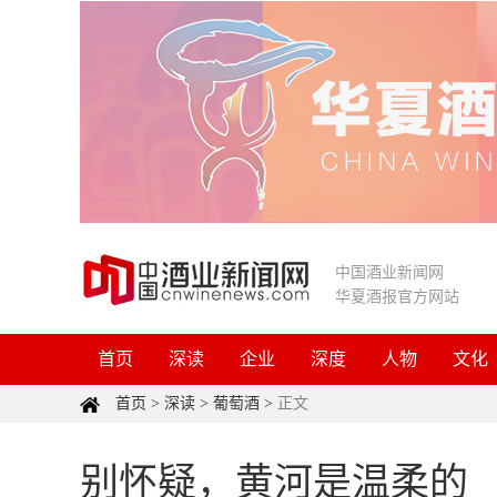
中国酒业新闻网
华夏酒报官方网站
首页
深读
企业
深度
人物
文化
首页
>
深读
>
葡萄酒
>
正文
别怀疑，黄河是温柔的