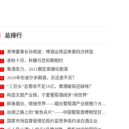
总排行
青啤董事长孙明波：啤酒业将迎来第四次转型
1
金秋十月，秋糖与您如期相约
2
鲁酒发力，2021圈定高端化跑道
3
2020年份波尔多期酒，买还是不买？
4
“三巨头”总营收不足16亿，黄酒破局还缺啥？
5
构造文旅产业链，宁夏葡萄酒阔步“闯世界”
6
醉美烟台，链接世界——烟台葡萄酒产业链推介大会暨2...
7
丝绸之路上的“紫色名片”——中国葡萄酒博物馆甘肃河...
8
国家市场监督管理总局价监竞争局约谈白酒企业
9