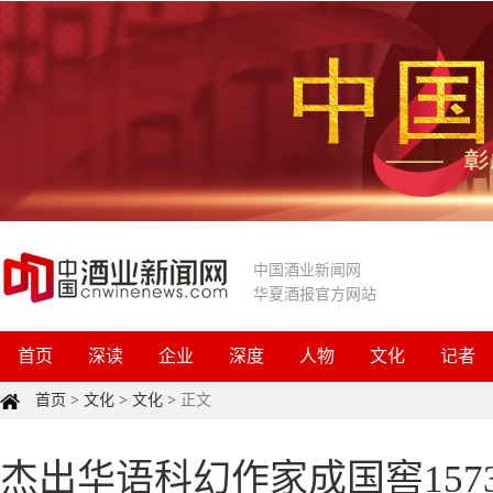
中国酒业新闻网
华夏酒报官方网站
首页
深读
企业
深度
人物
文化
记者
首页
>
文化
>
文化
>
正文
杰出华语科幻作家成国窖157