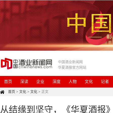
中国酒业新闻网
华夏酒报官方网站
首页
深读
企业
深度
人物
文化
记者
首页
>
文化
>
文化
>
正文
从结缘到坚守，《华夏酒报