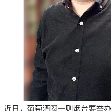
近日，葡萄酒圈一则烟台要举