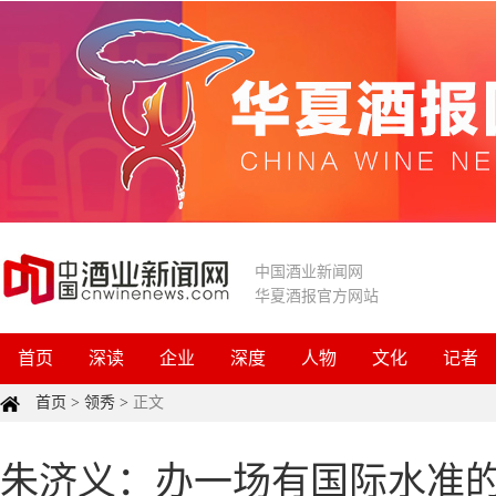
中国酒业新闻网
华夏酒报官方网站
首页
深读
企业
深度
人物
文化
记者
首页
>
领秀
>
正文
朱济义：办一场有国际水准