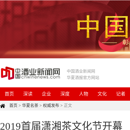
中国酒业新闻网
华夏酒报官方网站
首页
深读
企业
深度
人物
文化
记者
首页
>
华夏名茶
>
权威发布
>
正文
2019首届潇湘茶文化节开幕