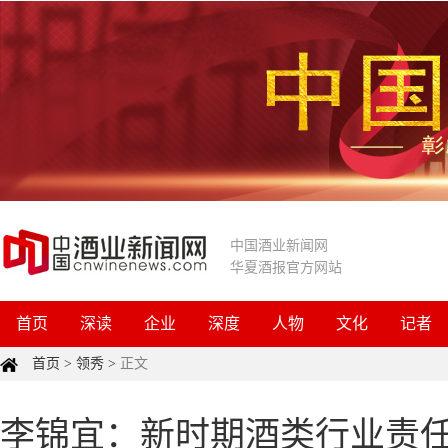
中国酒业新闻网
华夏酒报官方网站
首页
深读
企业
深度
人物
文化
记者
首页
>
领秀
>
正文
李锦宜：新时期酒类行业责