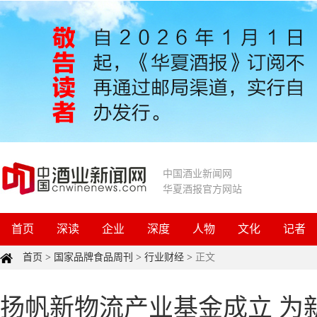
中国酒业新闻网
华夏酒报官方网站
首页
深读
企业
深度
人物
文化
记者
首页
>
国家品牌食品周刊
>
行业财经
>
正文
扬帆新物流产业基金成立 为