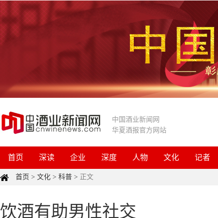
中国酒业新闻网
华夏酒报官方网站
首页
深读
企业
深度
人物
文化
记者
首页
>
文化
>
科普
>
正文
饮酒有助男性社交