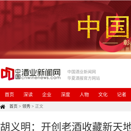
中国酒业新闻网
华夏酒报官方网站
首页
深读
企业
深度
人物
文化
记者
首页
>
领秀
>
正文
胡义明：开创老酒收藏新天