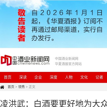
中国酒业新闻网
华夏酒报官方网站
首页
深读
企业
深度
人物
文化
记者
首页
>
领秀
>
正文
凌洪武：白酒要更好地为大