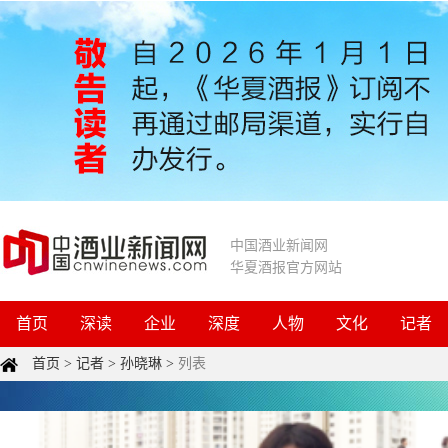
中国酒业新闻网
华夏酒报官方网站
首页
深读
企业
深度
人物
文化
记者
首页
>
记者
>
孙晓琳
>
列表