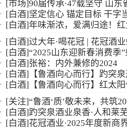
[市场]
90届传承·47载坚守 山东省糖酒会4月19日淄
[白酒]
坚定信心 锚定目标 干字当头 行稳致远——趵突泉酒业第
[白酒]
年味渐浓，爱满归途！红太阳春节微电
[白酒]
过大年·喝花冠 | 花冠酒业蛇年微信红包封面来啦
[白酒]
“2025山东迎新春消费季”盛大启动 |
[白酒]
张裕：内外兼修的2024
[白酒]
【鲁酒向心而行】趵突泉邢宪卿：泉香酒庄让消费
[白酒]
【鲁酒向心而行】红太阳任志刚：让红太阳的
[关注]
“鲁酒‘质’敬未来，共筑2024发展新梦”——202
[白酒]
趵突泉酒业泉香·人和莱芜区核心
[白酒]
花冠酒业·2025年度新商界精英