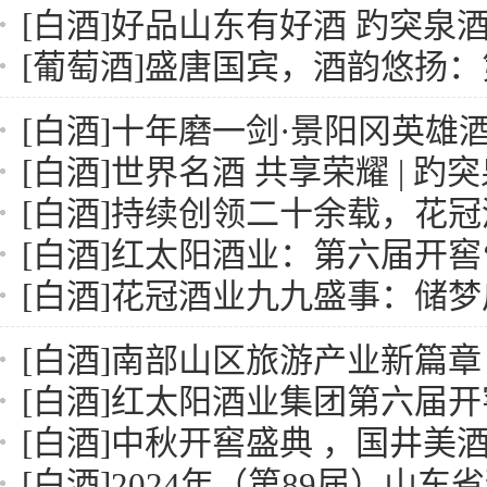
[白酒]
好品山东有好酒 趵突泉酒业展风采 | 数字
[葡萄酒]
盛唐国宾，酒韵悠扬：第十四届盛唐美酒
[白酒]
十年磨一剑·景阳冈英雄酒梦——2024第十届老
[白酒]
世界名酒 共享荣耀 | 趵突泉系列产品亮相第二
[白酒]
持续创领二十余载，花冠酒业第二十三届“九九
[白酒]
红太阳酒业：第六届开窖‘酿’新篇，酱香车间扩产‘启’
[白酒]
花冠酒业九九盛事：储梦启航，新质领航
[白酒]
南部山区旅游产业新篇章 | 趵突泉酒业董事长邢宪卿当
[白酒]
红太阳酒业集团第六届开窖节即将盛大启幕
[白酒]
中秋开窖盛典 ，国井美酒飘香|2024山东
[白酒]
2024年（第89届）山东省糖酒