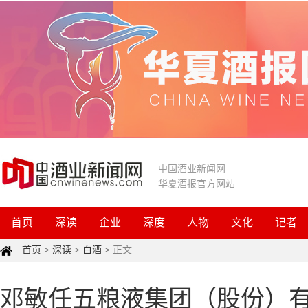
中国酒业新闻网
华夏酒报官方网站
首页
深读
企业
深度
人物
文化
记者
首页
>
深读
>
白酒
>
正文
邓敏任五粮液集团（股份）