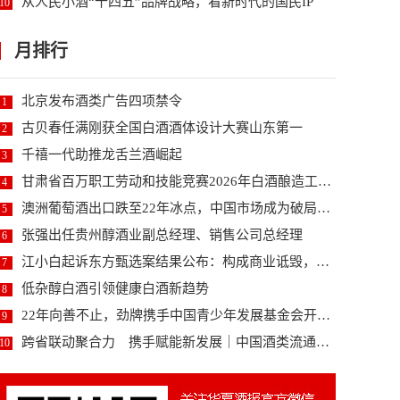
从人民小酒“十四五”品牌战略，看新时代的国民IP
10
月排行
北京发布酒类广告四项禁令
1
古贝春任满刚获全国白酒酒体设计大赛山东第一
2
千禧一代助推龙舌兰酒崛起
3
甘肃省百万职工劳动和技能竞赛2026年白酒酿造工职...
4
澳洲葡萄酒出口跌至22年冰点，中国市场成为破局关键...
5
张强出任贵州醇酒业副总经理、销售公司总经理
6
江小白起诉东方甄选案结果公布：构成商业诋毁，赔偿3...
7
低杂醇白酒引领健康白酒新趋势
8
22年向善不止，劲牌携手中国青少年发展基金会开启未...
9
跨省联动聚合力 携手赋能新发展｜中国酒类流通协会、...
10