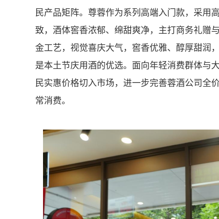
民产品矩阵。尊蓉作为系列高端入门款，采用
致，酒体窖香浓郁、绵甜爽净，主打商务礼赠
金工艺，视觉喜庆大气，窖香优雅、醇厚甜润
是本土节庆用酒的优选。面向年轻消费群体与
民实惠价格切入市场，进一步完善蓉酒公司全
常消费。