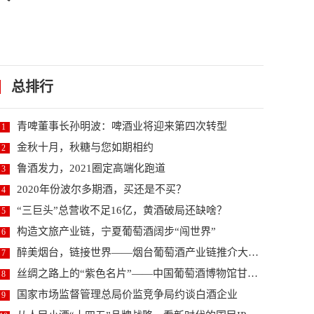
总排行
青啤董事长孙明波：啤酒业将迎来第四次转型
1
金秋十月，秋糖与您如期相约
2
鲁酒发力，2021圈定高端化跑道
3
2020年份波尔多期酒，买还是不买？
4
“三巨头”总营收不足16亿，黄酒破局还缺啥？
5
构造文旅产业链，宁夏葡萄酒阔步“闯世界”
6
醉美烟台，链接世界——烟台葡萄酒产业链推介大会暨2...
7
丝绸之路上的“紫色名片”——中国葡萄酒博物馆甘肃河...
8
国家市场监督管理总局价监竞争局约谈白酒企业
9