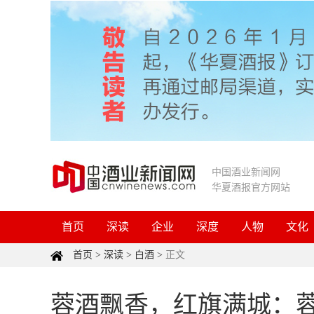
中国酒业新闻网
华夏酒报官方网站
首页
深读
企业
深度
人物
文化
首页
>
深读
>
白酒
>
正文
蓉酒飘香，红旗满城：