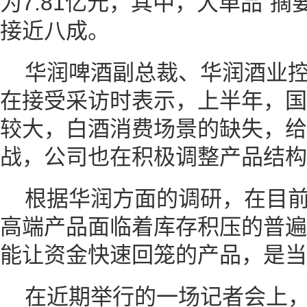
为7.81亿元，其中，大单品“
接近八成。
华润啤酒副总裁、华润酒业
在接受采访时表示，上半年，国
较大，白酒消费场景的缺失，给
战，公司也在积极调整产品结构
根据华润方面的调研，在目
高端产品面临着库存积压的普遍
能让资金快速回笼的产品，是当
在近期举行的一场记者会上