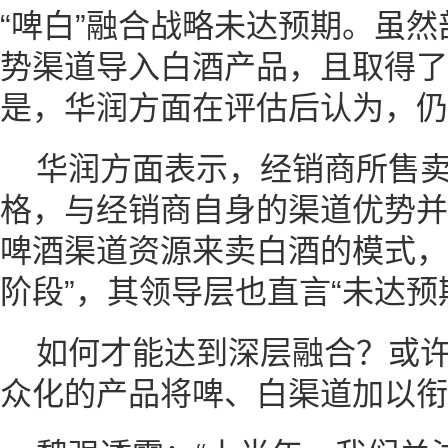
“啤白”融合战略未达预期。虽
势渠道导入白酒产品，且取得了
是，华润方面在评估后认为，仍
华润方面表示，经销商所售
格，与经销商自身的渠道优势并
啤酒渠道资源来卖白酒的模式，
阶段”，其领导层也直言“未达预
如何才能达到深层融合？或
众化的产品将啤、白渠道加以衔