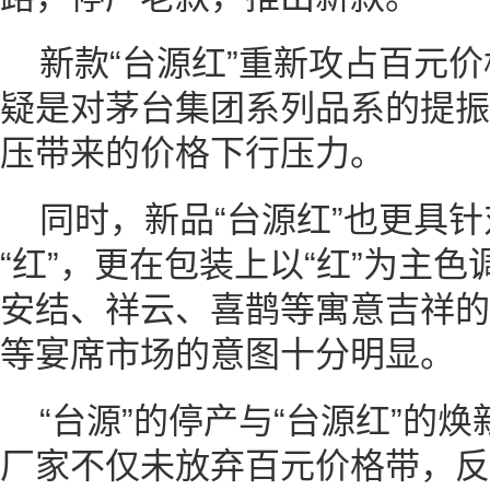
新款“台源红”重新攻占百元
疑是对茅台集团系列品系的提振
压带来的价格下行压力。
同时，新品“台源红”也更具
“红”，更在包装上以“红”为主
安结、祥云、喜鹊等寓意吉祥的
等宴席市场的意图十分明显。
“台源”的停产与“台源红”的
厂家不仅未放弃百元价格带，反