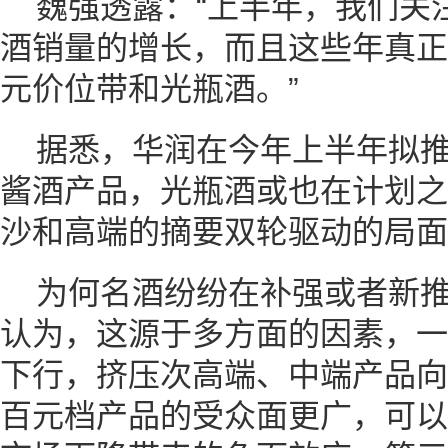
魏强透露：“上半年，我们关
酒销量的增长，而且这些年真正
元价位带和光瓶酒。”
据悉，华润在今年上半年拟推出
酱酒产品，光瓶酒或也在计划之
沙和高端的摘要双轮驱动的局面
为何名酒纷纷在补强或者新
认为，这源于多方面的因素，一
下行，挤压次高端、中端产品向
百元档产品的受众面更广，可以