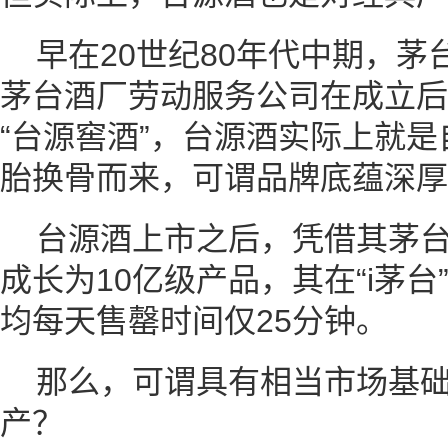
早在20世纪80年代中期，
茅台酒厂劳动服务公司在成立后
“台源窖酒”，台源酒实际上就是
胎换骨而来，可谓品牌底蕴深厚
台源酒上市之后，凭借其茅
成长为10亿级产品，其在“i茅
均每天售罄时间仅25分钟。
那么，可谓具有相当市场基
产？