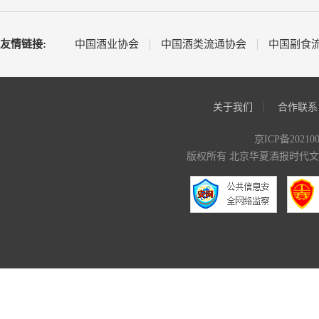
友情链接:
中国酒业协会
中国酒类流通协会
中国副食
关于我们
合作联系
京ICP备20210
版权所有 北京华夏酒报时代文化传媒有限公司 C