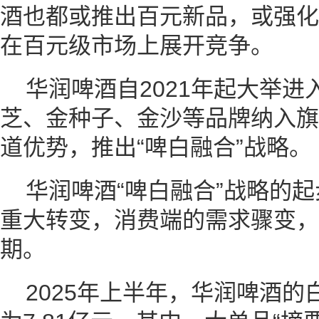
酒也都或推出百元新品，或强化
在百元级市场上展开竞争。
华润啤酒自2021年起大举
芝、金种子、金沙等品牌纳入旗
道优势，推出“啤白融合”战略。
华润啤酒“啤白融合”战略的
重大转变，消费端的需求骤变，
期。
2025年上半年，华润啤酒