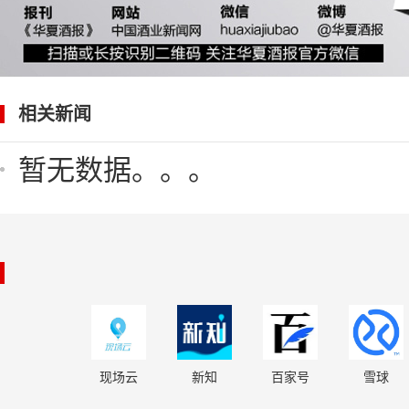
相关新闻
暂无数据。。。
现场云
新知
百家号
雪球