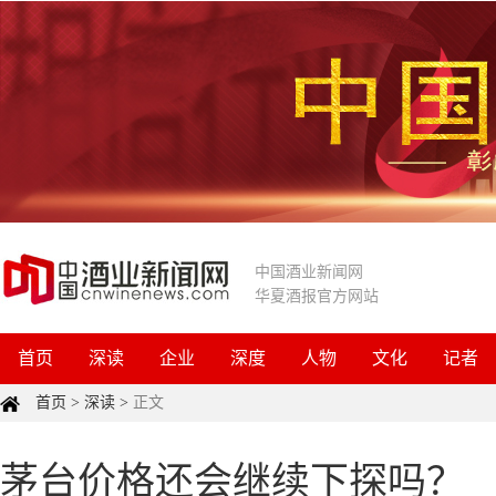
中国酒业新闻网
华夏酒报官方网站
首页
深读
企业
深度
人物
文化
记者
首页
>
深读
>
正文
茅台价格还会继续下探吗？