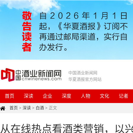
中国酒业新闻网
华夏酒报官方网站
首页
深读
企业
深度
人物
文化
记者
首页
>
深读
>
白酒
>
正文
从在线热点看酒类营销，以