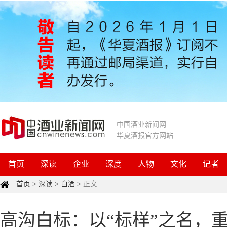
中国酒业新闻网
华夏酒报官方网站
首页
深读
企业
深度
人物
文化
记者
首页
>
深读
>
白酒
>
正文
高沟白标：以“标样”之名，