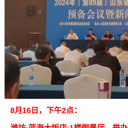
8月16日，下午2点：
潍坊·蓝海大饭店·1楼御景厅，举