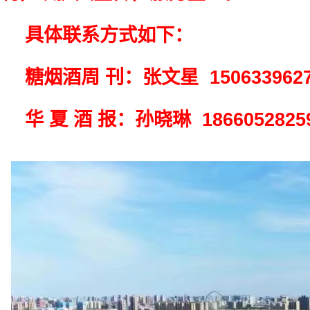
具体联系方式如下：
糖烟酒周 刊：张文星 150633962
华 夏 酒 报：孙晓琳 186605282