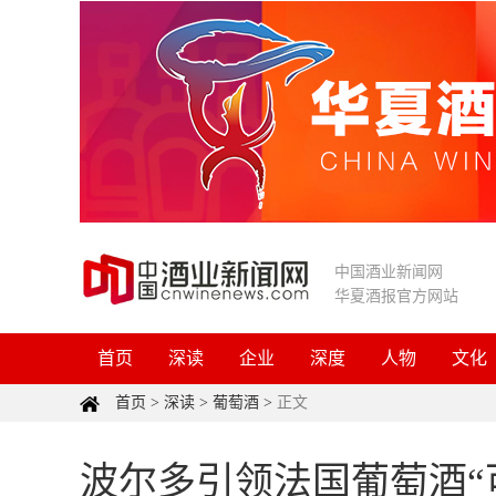
中国酒业新闻网
华夏酒报官方网站
首页
深读
企业
深度
人物
文化
首页
>
深读
>
葡萄酒
>
正文
波尔多引领法国葡萄酒“