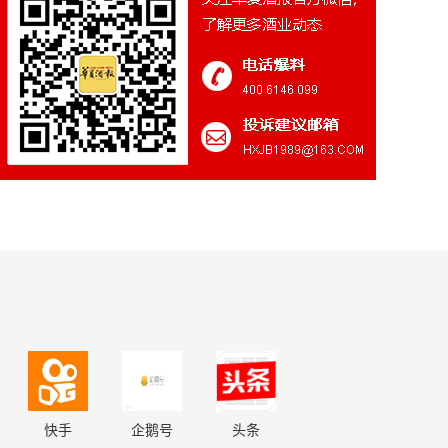
快手
企鹅号
头条