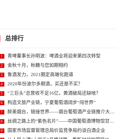
总排行
青啤董事长孙明波：啤酒业将迎来第四次转型
1
金秋十月，秋糖与您如期相约
2
鲁酒发力，2021圈定高端化跑道
3
2020年份波尔多期酒，买还是不买？
4
“三巨头”总营收不足16亿，黄酒破局还缺啥？
5
构造文旅产业链，宁夏葡萄酒阔步“闯世界”
6
醉美烟台，链接世界——烟台葡萄酒产业链推介大会暨2...
7
丝绸之路上的“紫色名片”——中国葡萄酒博物馆甘肃河...
8
国家市场监督管理总局价监竞争局约谈白酒企业
9