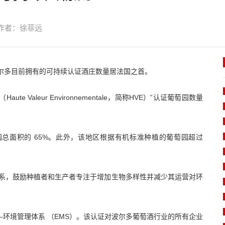
作者：徐菲远
波尔多目前拥有的可持续认证酒庄数量居法国之首。
e Valeur Environnementale，简称HVE）”认证葡萄园数量
萄园总面积的 65%。此外，该地区根据有机标准种植的葡萄园超过
三层体系，鼓励种植者和生产者专注于增加生物多样性并减少其运营对环
划——环境管理体系 （EMS）。该认证对波尔多葡萄酒行业的所有企业