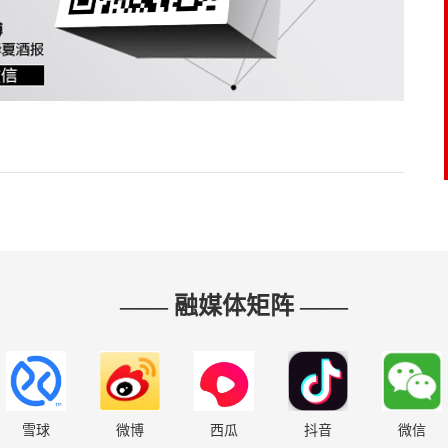
—— 融媒体矩阵 ——
雪球
微博
西瓜
抖音
微信