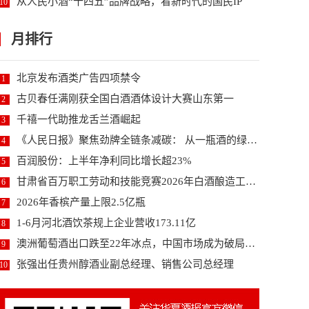
从人民小酒“十四五”品牌战略，看新时代的国民IP
10
月排行
北京发布酒类广告四项禁令
1
古贝春任满刚获全国白酒酒体设计大赛山东第一
2
千禧一代助推龙舌兰酒崛起
3
《人民日报》聚焦劲牌全链条减碳： 从一瓶酒的绿色变...
4
百润股份：上半年净利同比增长超23%
5
甘肃省百万职工劳动和技能竞赛2026年白酒酿造工职...
6
2026年香槟产量上限2.5亿瓶
7
1-6月河北酒饮茶规上企业营收173.11亿
8
澳洲葡萄酒出口跌至22年冰点，中国市场成为破局关键...
9
张强出任贵州醇酒业副总经理、销售公司总经理
10