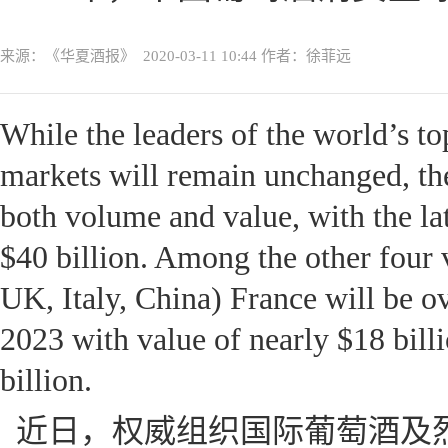
来源：《华夏酒报》
2020-03-11 10:44
作者：徐菲远
While the leaders of the world’s to
markets will remain unchanged, th
both volume and value, with the la
$40 billion. Among the other four 
UK, Italy, China) France will be o
2023 with value of nearly $18 bill
billion.
近日，权威组织国际葡萄酒及烈