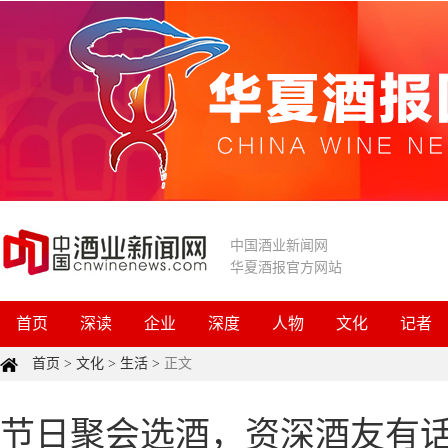
中国酒业新闻网
华夏酒报官方网站
首页
深读
企业
深度
人物
文化
记者
首页
>
文化
>
生活
>
正文
节日聚会选酒，资深酒友有