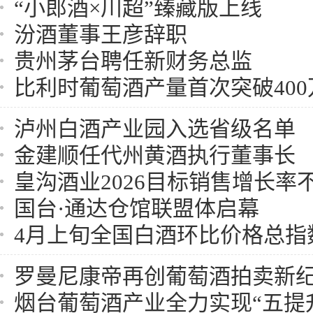
“小郎酒×川超”臻藏版上线
汾酒董事王彦辞职
贵州茅台聘任新财务总监
比利时葡萄酒产量首次突破400
泸州白酒产业园入选省级名单
金建顺任代州黄酒执行董事长
皇沟酒业2026目标销售增长率不
国台·通达仓馆联盟体启幕
4月上旬全国白酒环比价格总指数
罗曼尼康帝再创葡萄酒拍卖新
烟台葡萄酒产业全力实现“五提