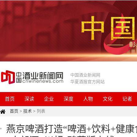
中国酒业新闻网
华夏酒报官方网站
首页
深读
企业
深度
人物
文化
记者
首页
>
技术
>
列表
燕京啤酒打造“啤酒+饮料+健康食