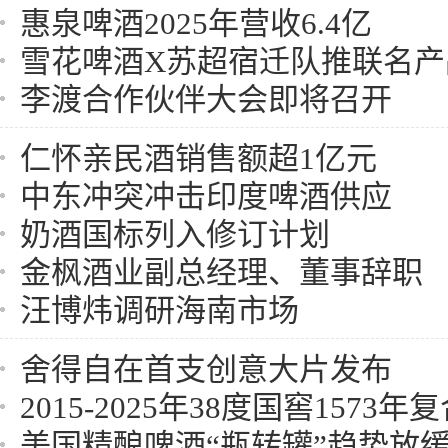
惠泉啤酒2025年营收6.4亿
雪花啤酒X苏超宿迁队推联名产
李渡合作伙伴大会即将召开
仁怀亲民酒销售额超1亿元
中东冲突冲击印度啤酒供应
奶酒国标列入修订计划
金枫酒业副总经理、董事辞职
汪博炜调研海南市场
舍得自在首支创意大片发布
2015-2025年38度国窖1573年复合
美国精酿啤酒“瓶转罐”趋势放