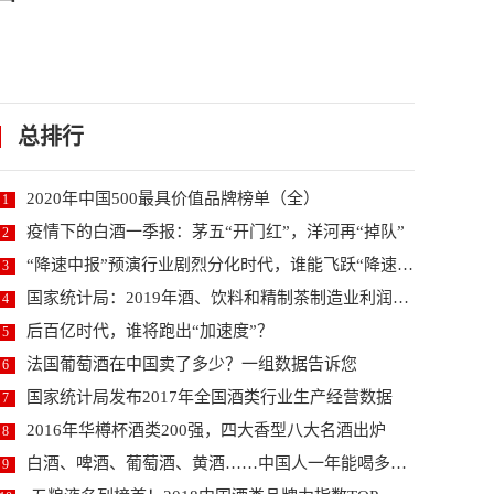
总排行
2020年中国500最具价值品牌榜单（全）
1
疫情下的白酒一季报：茅五“开门红”，洋河再“掉队”
2
“降速中报”预演行业剧烈分化时代，谁能飞跃“降速期...
3
国家统计局：2019年酒、饮料和精制茶制造业利润增...
4
后百亿时代，谁将跑出“加速度”？
5
法国葡萄酒在中国卖了多少？一组数据告诉您
6
国家统计局发布2017年全国酒类行业生产经营数据
7
2016年华樽杯酒类200强，四大香型八大名酒出炉
8
白酒、啤酒、葡萄酒、黄酒……中国人一年能喝多少酒？
9