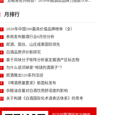
五粮液名列榜首！2018中国酒类品牌力指数TOP...
10
月排行
2020年中国500最具价值品牌榜单（全）
1
券商发布酿酒行业8月份分析
2
郎酒、国台、山庄成果国际领先
3
白酒品质评价新研究
4
基于风味分子矩阵分析鉴定酱酒产区标志物
5
为什么说邛崃是“地球的酒窝子”？
6
郎酒推出520系列活动
7
《啤酒质量要求》新国标发布
8
杂醇油含量对白酒饮用舒适度的影响
9
关于构建《白酒国际化术语表达体系》的思考
10