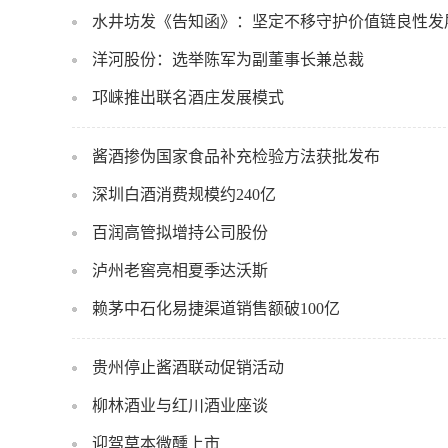
水井坊发《告知函》：坚定不移守护价值链良性发
洋河股份：选举陈军为副董事长兼总裁
邛崃推出联名酒庄发展模式
酱酒掺伪国家食品补充检验方法获批发布
深圳白酒消费规模约240亿
百润高管拟增持公司股份
泸州老窖亮相夏季达沃斯
赖茅中石化易捷渠道销售额破100亿
贵州停止酱酒联动促销活动
柳林酒业与红川酒业座谈
迎驾草本微醺上市