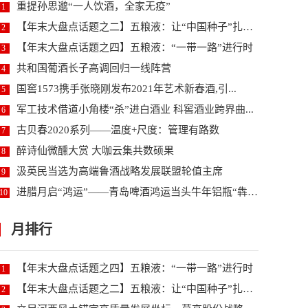
重提孙思邈“一人饮酒，全家无疫”
1
【年末大盘点话题之二】五粮液：让“中国种子”扎根世...
2
【年末大盘点话题之四】五粮液：“一带一路”进行时
3
共和国葡酒长子高调回归一线阵营
4
国窖1573携手张晓刚发布2021年艺术新春酒,引...
5
军工技术借道小角楼“杀”进白酒业 科窖酒业跨界曲...
6
古贝春2020系列——温度+尺度：管理有路数
7
醉诗仙微醺大赏 大咖云集共数硕果
8
汲英民当选为高端鲁酒战略发展联盟轮值主席
9
进腊月启“鸿运”——青岛啤酒鸿运当头牛年铝瓶“犇”...
10
月排行
【年末大盘点话题之四】五粮液：“一带一路”进行时
1
【年末大盘点话题之二】五粮液：让“中国种子”扎根世...
2