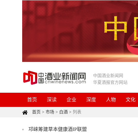
中国酒业新闻网
华夏酒报官方网站
首页
深读
企业
深度
人物
文化
首页
>
市场
>
白酒
>
列表
邛崃筹建草本健康酒IP联盟