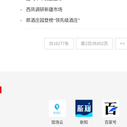
西凤调研新疆市场
郎酒庄园登榜“领先级酒庄”
共16277条
第2页/共652页
<<
现场云
新知
百家号