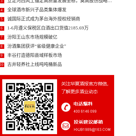
立足河西风土锚定高质量发展坐标，莫高股份战略升级研...
3
全球酒市新兴子品类集体爆发
4
诚国际正式成为茅台海外授权经销商
5
1-6月遵义保税区白酒出口货值2185.69万
6
汾阳王山东市场规模破亿
7
汾酒集团获评“省级健康企业”
8
丰谷打造德阳县域样板市场
9
古井轻养社上线吨吨桶新品
10