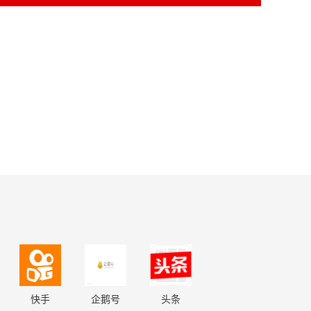
快手
企鹅号
头条