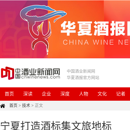
中国酒业新闻网
华夏酒报官方网站
首页
深读
企业
深度
人物
文化
记者
首页
>
技术
>
正文
宁夏打造酒标集文旅地标