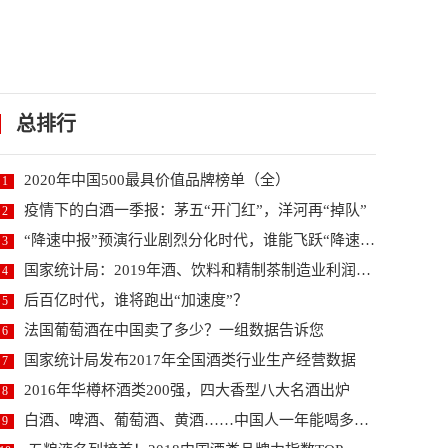
总排行
2020年中国500最具价值品牌榜单（全）
1
疫情下的白酒一季报：茅五“开门红”，洋河再“掉队”
2
“降速中报”预演行业剧烈分化时代，谁能飞跃“降速期...
3
国家统计局：2019年酒、饮料和精制茶制造业利润增...
4
后百亿时代，谁将跑出“加速度”？
5
法国葡萄酒在中国卖了多少？一组数据告诉您
6
国家统计局发布2017年全国酒类行业生产经营数据
7
2016年华樽杯酒类200强，四大香型八大名酒出炉
8
白酒、啤酒、葡萄酒、黄酒……中国人一年能喝多少酒？
9