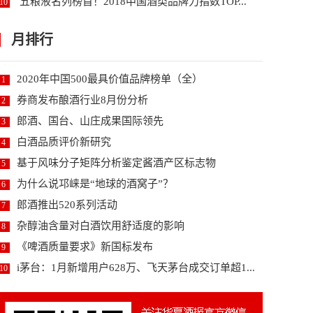
五粮液名列榜首！2018中国酒类品牌力指数TOP...
10
月排行
2020年中国500最具价值品牌榜单（全）
1
券商发布酿酒行业8月份分析
2
郎酒、国台、山庄成果国际领先
3
白酒品质评价新研究
4
基于风味分子矩阵分析鉴定酱酒产区标志物
5
为什么说邛崃是“地球的酒窝子”？
6
郎酒推出520系列活动
7
杂醇油含量对白酒饮用舒适度的影响
8
《啤酒质量要求》新国标发布
9
i茅台：1月新增用户628万、飞天茅台成交订单超1...
10