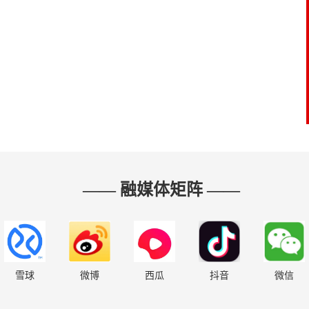
—— 融媒体矩阵 ——
雪球
微博
西瓜
抖音
微信