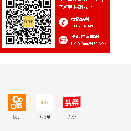
快手
企鹅号
头条