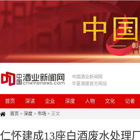
中国酒业新闻网
华夏酒报官方网站
首页
深读
企业
深度
人物
文化
记者
首页
>
深度
>
市场
>
正文
仁怀建成13座白酒废水处理