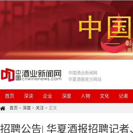
中国酒业新闻网
华夏酒报官方网站
首页
深读
企业
深度
人物
文化
记者
首页
>
深度
>
关注
>
正文
招聘公告| 华夏酒报招聘记