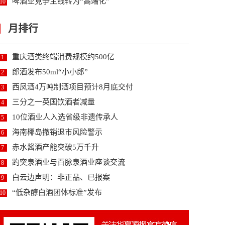
啤酒业竞争主线转为“高端化”
10
月排行
重庆酒类终端消费规模约500亿
1
郎酒发布50ml“小小郎”
2
西凤酒4万吨制酒项目预计8月底交付
3
三分之一英国饮酒者减量
4
10位酒业人入选省级非遗传承人
5
海南椰岛撤销退市风险警示
6
赤水酱酒产能突破5万千升
7
趵突泉酒业与百脉泉酒业座谈交流
8
白云边声明：非正品、已报案
9
“低杂醇白酒团体标准”发布
10