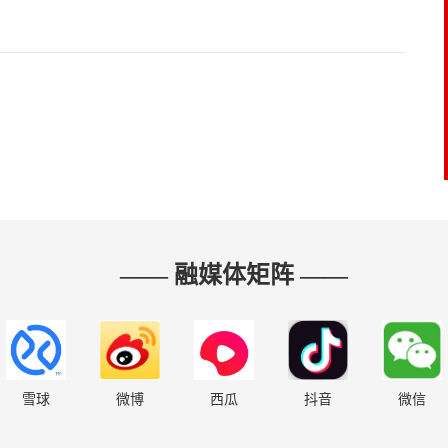
—— 融媒体矩阵 ——
雪球
微博
西瓜
抖音
微信