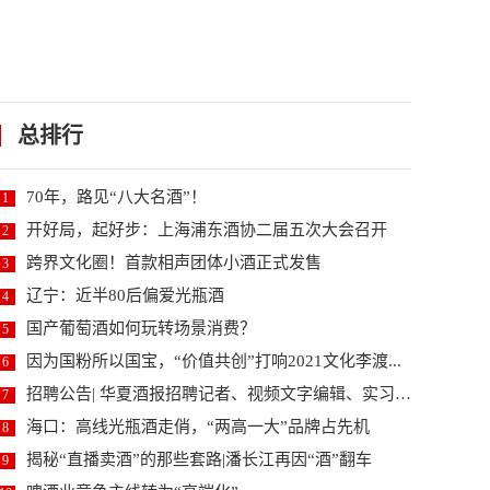
总排行
70年，路见“八大名酒”！
1
开好局，起好步：上海浦东酒协二届五次大会召开
2
跨界文化圈！首款相声团体小酒正式发售
3
辽宁：近半80后偏爱光瓶酒
4
国产葡萄酒如何玩转场景消费？
5
因为国粉所以国宝，“价值共创”打响2021文化李渡...
6
招聘公告| 华夏酒报招聘记者、视频文字编辑、实习编...
7
海口：高线光瓶酒走俏，“两高一大”品牌占先机
8
揭秘“直播卖酒”的那些套路|潘长江再因“酒”翻车
9