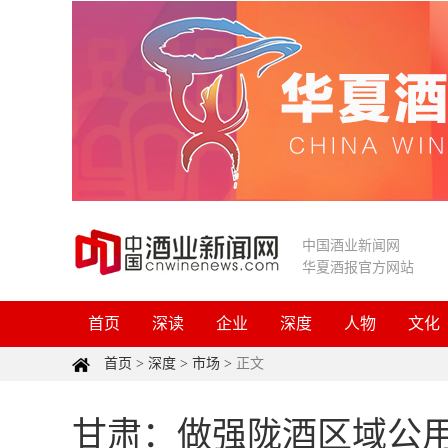
中国酒业新闻网
华夏酒报官方网站
首页
深读
企业
深度
人物
文化
首页
>
深度
>
市场
>
正文
甘肃：做强陇酒区域公