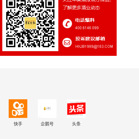
快手
企鹅号
头条