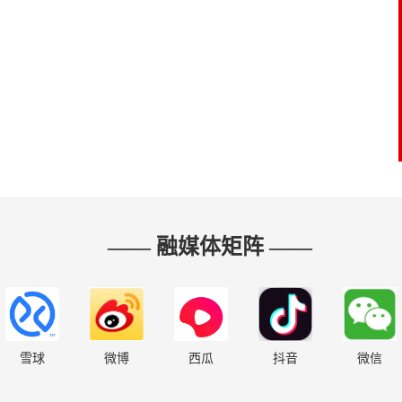
—— 融媒体矩阵 ——
雪球
微博
西瓜
抖音
微信