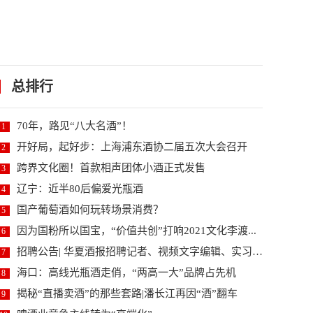
总排行
70年，路见“八大名酒”！
1
开好局，起好步：上海浦东酒协二届五次大会召开
2
跨界文化圈！首款相声团体小酒正式发售
3
辽宁：近半80后偏爱光瓶酒
4
国产葡萄酒如何玩转场景消费？
5
因为国粉所以国宝，“价值共创”打响2021文化李渡...
6
招聘公告| 华夏酒报招聘记者、视频文字编辑、实习编...
7
海口：高线光瓶酒走俏，“两高一大”品牌占先机
8
揭秘“直播卖酒”的那些套路|潘长江再因“酒”翻车
9