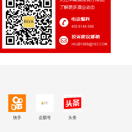
快手
企鹅号
头条