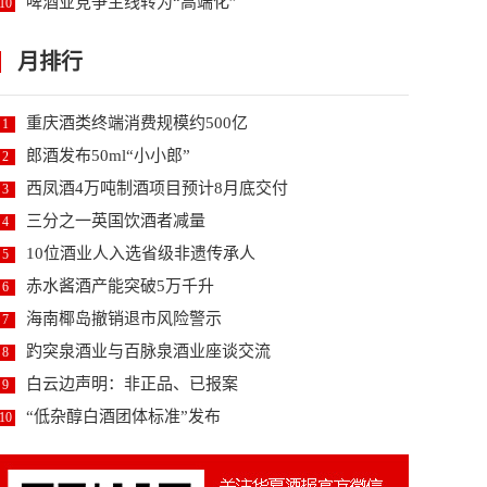
啤酒业竞争主线转为“高端化”
10
月排行
重庆酒类终端消费规模约500亿
1
郎酒发布50ml“小小郎”
2
西凤酒4万吨制酒项目预计8月底交付
3
三分之一英国饮酒者减量
4
10位酒业人入选省级非遗传承人
5
赤水酱酒产能突破5万千升
6
海南椰岛撤销退市风险警示
7
趵突泉酒业与百脉泉酒业座谈交流
8
白云边声明：非正品、已报案
9
“低杂醇白酒团体标准”发布
10