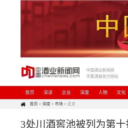
中国酒业新闻网
华夏酒报官方网站
首页
深读
企业
深度
人物
文化
首页
>
深度
>
市场
>
正文
3处川酒窖池被列为第十