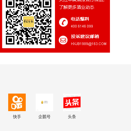
快手
企鹅号
头条