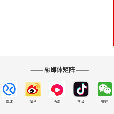
—— 融媒体矩阵 ——
雪球
微博
西瓜
抖音
微信