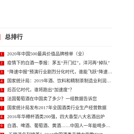
总排行
2020年中国500最具价值品牌榜单（全）
1
疫情下的白酒一季报：茅五“开门红”，洋河再“掉队”
2
“降速中报”预演行业剧烈分化时代，谁能飞跃“降速期...
3
国家统计局：2019年酒、饮料和精制茶制造业利润增...
4
后百亿时代，谁将跑出“加速度”？
5
法国葡萄酒在中国卖了多少？一组数据告诉您
6
国家统计局发布2017年全国酒类行业生产经营数据
7
2016年华樽杯酒类200强，四大香型八大名酒出炉
8
白酒、啤酒、葡萄酒、黄酒……中国人一年能喝多少酒？
9