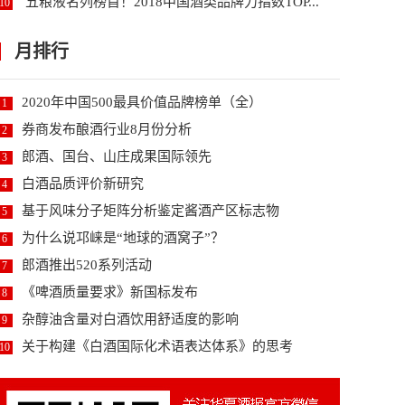
五粮液名列榜首！2018中国酒类品牌力指数TOP...
10
月排行
2020年中国500最具价值品牌榜单（全）
1
券商发布酿酒行业8月份分析
2
郎酒、国台、山庄成果国际领先
3
白酒品质评价新研究
4
基于风味分子矩阵分析鉴定酱酒产区标志物
5
为什么说邛崃是“地球的酒窝子”？
6
郎酒推出520系列活动
7
《啤酒质量要求》新国标发布
8
杂醇油含量对白酒饮用舒适度的影响
9
关于构建《白酒国际化术语表达体系》的思考
10