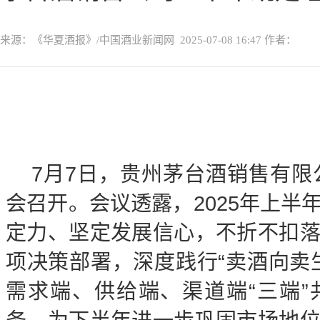
来源：《华夏酒报》/中国酒业新闻网
2025-07-08 16:47
作者：
7月7日，贵州茅台酒销售有限
会召开。会议透露，2025年上半
定力、坚定发展信心，不折不扣
项决策部署，深度践行“卖酒向卖
需求端、供给端、渠道端“三端