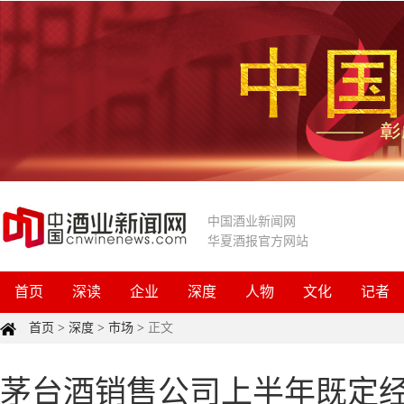
中国酒业新闻网
华夏酒报官方网站
首页
深读
企业
深度
人物
文化
记者
首页
>
深度
>
市场
>
正文
茅台酒销售公司上半年既定