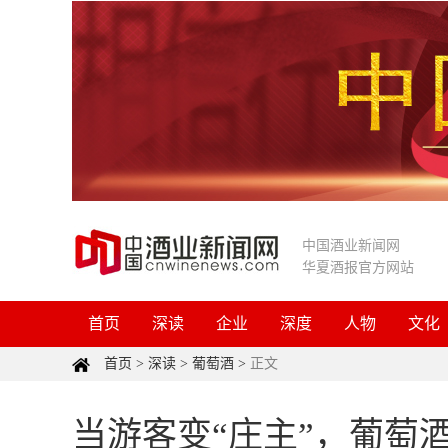
中国酒业新闻网
华夏酒报官方网站
首页
深读
企业
深度
人物
文化
首页
>
深读
>
葡萄酒
>
正文
当游客变“庄主”，葡萄