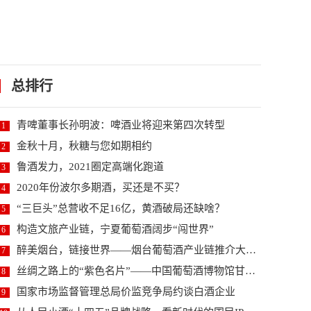
总排行
青啤董事长孙明波：啤酒业将迎来第四次转型
1
金秋十月，秋糖与您如期相约
2
鲁酒发力，2021圈定高端化跑道
3
2020年份波尔多期酒，买还是不买？
4
“三巨头”总营收不足16亿，黄酒破局还缺啥？
5
构造文旅产业链，宁夏葡萄酒阔步“闯世界”
6
醉美烟台，链接世界——烟台葡萄酒产业链推介大会暨2...
7
丝绸之路上的“紫色名片”——中国葡萄酒博物馆甘肃河...
8
国家市场监督管理总局价监竞争局约谈白酒企业
9