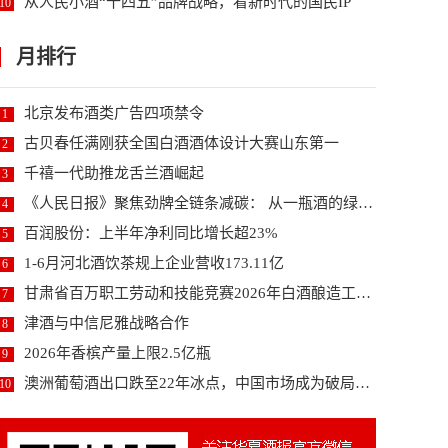
从人民小酒“十四五”品牌战略，看新时代的国民IP
10
月排行
北京发布酒类广告四项禁令
1
古贝春任满刚获全国白酒酒体设计大赛山东第一
2
千禧一代助推龙舌兰酒崛起
3
《人民日报》聚焦劲牌全链条减碳： 从一瓶酒的绿色变...
4
百润股份：上半年净利同比增长超23%
5
1-6月河北酒饮茶规上企业营收173.11亿
6
甘肃省百万职工劳动和技能竞赛2026年白酒酿造工职...
7
津酒与中信尼雅战略合作
8
2026年香槟产量上限2.5亿瓶
9
澳洲葡萄酒出口跌至22年冰点，中国市场成为破局关键...
10