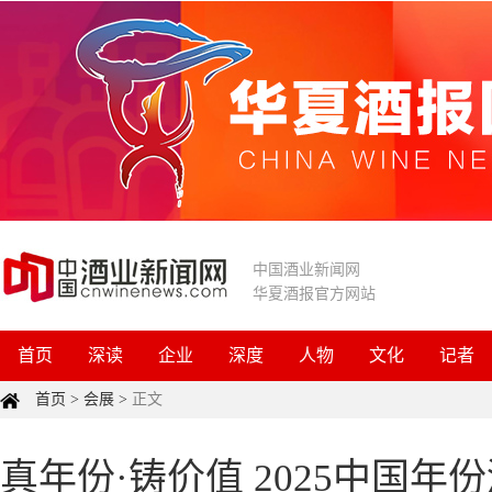
中国酒业新闻网
华夏酒报官方网站
首页
深读
企业
深度
人物
文化
记者
首页
>
会展
>
正文
真年份·铸价值 2025中国