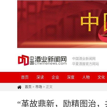
中国酒业新闻网
华夏酒报官方网站
首页
深读
企业
深度
人物
文化
首页
>
市场
>
正文
“革故鼎新，励精图治，