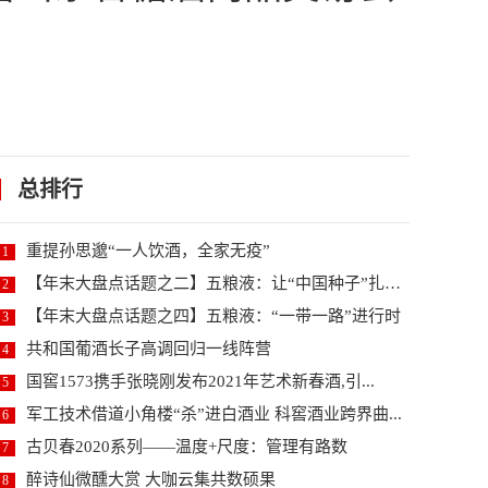
总排行
重提孙思邈“一人饮酒，全家无疫”
1
【年末大盘点话题之二】五粮液：让“中国种子”扎根世...
2
【年末大盘点话题之四】五粮液：“一带一路”进行时
3
共和国葡酒长子高调回归一线阵营
4
国窖1573携手张晓刚发布2021年艺术新春酒,引...
5
军工技术借道小角楼“杀”进白酒业 科窖酒业跨界曲...
6
古贝春2020系列——温度+尺度：管理有路数
7
醉诗仙微醺大赏 大咖云集共数硕果
8