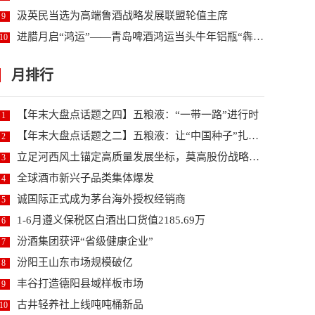
汲英民当选为高端鲁酒战略发展联盟轮值主席
9
进腊月启“鸿运”——青岛啤酒鸿运当头牛年铝瓶“犇”...
10
月排行
【年末大盘点话题之四】五粮液：“一带一路”进行时
1
【年末大盘点话题之二】五粮液：让“中国种子”扎根世...
2
立足河西风土锚定高质量发展坐标，莫高股份战略升级研...
3
全球酒市新兴子品类集体爆发
4
诚国际正式成为茅台海外授权经销商
5
1-6月遵义保税区白酒出口货值2185.69万
6
汾酒集团获评“省级健康企业”
7
汾阳王山东市场规模破亿
8
丰谷打造德阳县域样板市场
9
古井轻养社上线吨吨桶新品
10