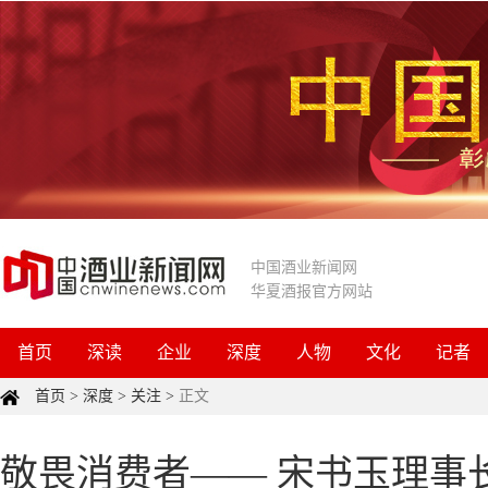
中国酒业新闻网
华夏酒报官方网站
首页
深读
企业
深度
人物
文化
记者
首页
>
深度
>
关注
>
正文
敬畏消费者—— 宋书玉理事