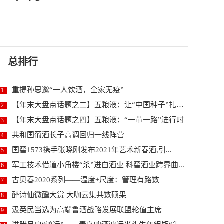
总排行
重提孙思邈“一人饮酒，全家无疫”
1
【年末大盘点话题之二】五粮液：让“中国种子”扎根世...
2
【年末大盘点话题之四】五粮液：“一带一路”进行时
3
共和国葡酒长子高调回归一线阵营
4
国窖1573携手张晓刚发布2021年艺术新春酒,引...
5
军工技术借道小角楼“杀”进白酒业 科窖酒业跨界曲...
6
古贝春2020系列——温度+尺度：管理有路数
7
醉诗仙微醺大赏 大咖云集共数硕果
8
汲英民当选为高端鲁酒战略发展联盟轮值主席
9