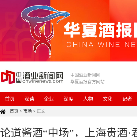
中国酒业新闻网
华夏酒报官方网站
首页
深读
企业
深度
人物
文化
记者
首页
>
市场
>
正文
论道酱酒“中场”，上海贵酒