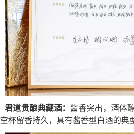
君道贵酿典藏酒：
酱香突出，酒体
空杯留香持久，具有酱香型白酒的典