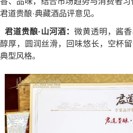
香、品味，结合市场趋势与消费者习
君道贵酿·典藏酒品评意见。
君道贵酿·山河酒：
微黄透明，酱香
醇厚，圆润丝滑，回味悠长，空杯留
典型风格。