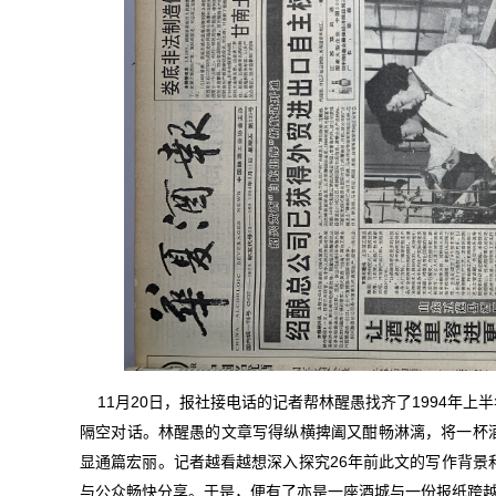
11月20日，报社接电话的记者帮林醒愚找齐了1994年
隔空对话。林醒愚的文章写得纵横捭阖又酣畅淋漓，将一杯
显通篇宏丽。记者越看越想深入探究26年前此文的写作背景
与公众畅快分享。于是，便有了亦是一座酒城与一份报纸跨