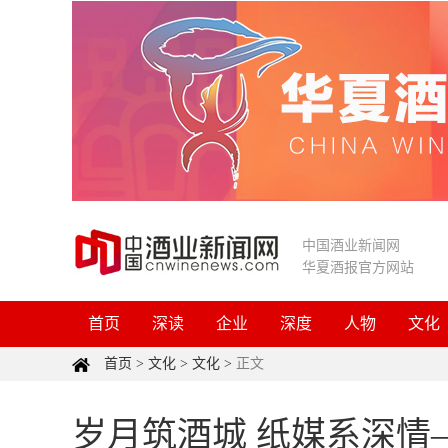
中国酒业新闻网
华夏酒报官方网站
首页
深读
企业
深度
人物
文化
首页
>
文化
>
文化
>
正文
岁月筑酒城 纸媒系深情