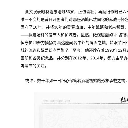
此文发表时林醒愚刚过36岁，正值青壮；再翻旧作时已
唯一不变的是昔日开创者们对那座酒城已然固化的赤诚与怀念。
固守了18年，并将30年的青春热血、中年砥砺和老来智
——执着始终的爱节人和护城者。显然，微观层面的“护城”系
恒守护和奋力播扬青岛这座闻名中外的啤酒之城。转眼节日
城的流连和挚爱却老而弥坚。至今，他还珍存着1993年12
画册和各类纪念品。并分别在2012年、2014年，都力主
啤酒节的关注。
或许，数十年如一日细心保管着酒城初始的形象承载之物