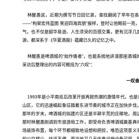
林醒愚说，近期为撰写节日回忆录，查找翻阅了早年在
——“构架宏伟蓝图 笑迎四海宾朋”报样，登时让他眼前一亮
气，也不仅是韶华易逝、人生须臾的百感交集，更有沉浮几
源，都深系于《华夏酒报》蕴藏已久的记忆之中。
林醒愚是啤酒城的“始作俑者”，也能系统地讲清那座酒
采访后整理出的内容可概括为“六叹”：
一叹
1993年是小平南巡后改革开放再掀热潮的激情年代，也
山区，它的迅速崛起象征踏着东进节奏的城市正在加快步伐
那年的岁末，啤酒城的拟建片区还是半耕半荒的庄稼地，周
那时林醒愚刚调到市旅游局工作，即受命负责啤酒城奠基典
场装饰布置，每个环节都细致地设想和把控，唯恐这项意义
的公交稀少，往返不便，而当地又几无庆典设施设备可用，