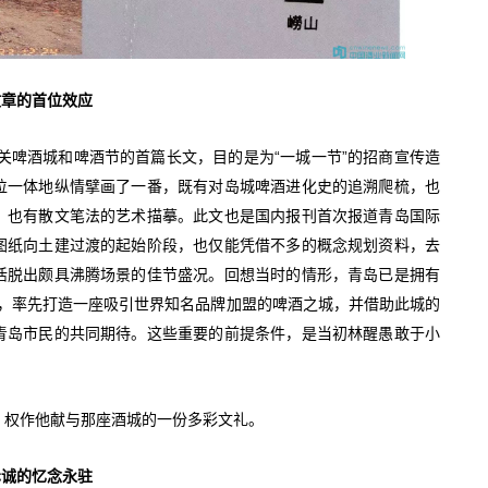
文章的首位效应
关啤酒城和啤酒节的首篇长文，目的是为“一城一节”的招商宣传造
位一体地纵情擘画了一番，既有对岛城啤酒进化史的追溯爬梳，也
，也有散文笔法的艺术描摹。此文也是国内报刊首次报道青岛国际
图纸向土建过渡的起始阶段，也仅能凭借不多的概念规划资料，去
活脱出颇具沸腾场景的佳节盛况。回想当时的情形，青岛已是拥有
会，率先打造一座吸引世界知名品牌加盟的啤酒之城，并借助此城的
青岛市民的共同期待。这些重要的前提条件，是当初林醒愚敢于小
，权作他献与那座酒城的一份多彩文礼。
赤诚的忆念永驻