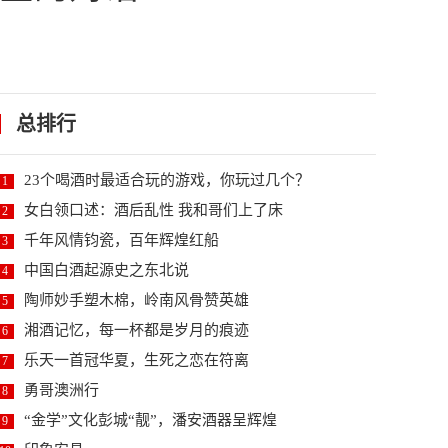
总排行
23个喝酒时最适合玩的游戏，你玩过几个？
1
女白领口述：酒后乱性 我和哥们上了床
2
千年风情钧瓷，百年辉煌红船
3
中国白酒起源史之东北说
4
陶师妙手塑木棉，岭南风骨赞英雄
5
湘酒记忆，每一杯都是岁月的痕迹
6
乐天一首冠华夏，生死之恋在符离
7
勇哥澳洲行
8
“金学”文化彭城“靓”，潘安酒器呈辉煌
9