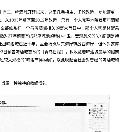
六十有三。啤酒城开建以来，这里几番换主、多轮改造、功能嬗变，
从1993年奠基至2012年改造，只有一个人完整地陪着那座酒城
慧，全部维系在一个与啤酒城相关的盛大节日中，那个人就是林醒愚
指对27年前奠基的那座城池的精心护卫，宏观意义的“护城”则是持
迁出啤酒城已近十年，主会场也从东海岸转战西海岸，但他对这座
月23日预告啤酒城奠基的《青岛日报》，也收藏着啤酒城最早的招商
举办过较大规模的“啤酒节博物展”，以此唤起全社会对曾经的啤酒城和
，当属一种独特的敬缅情礼。