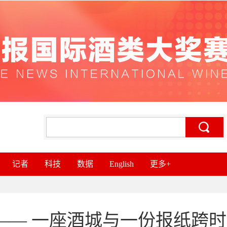
记者
科技
数据
English
更多+
—— 一座酒城与一份报纸跨