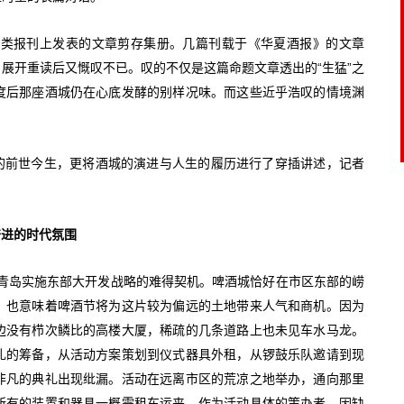
各类报刊上发表的文章剪存集册。几篇刊载于《华夏酒报》的文章
，展开重读后又慨叹不已。叹的不仅是这篇命题文章透出的“生猛”之
度后那座酒城仍在心底发酵的别样况味。而这些近乎浩叹的情境渊
城的前世今生，更将酒城的演进与人生的履历进行了穿插讲述，记者
奋进的时代氛围
是青岛实施东部大开发战略的难得契机。啤酒城恰好在市区东部的崂
，也意味着啤酒节将为这片较为偏远的土地带来人气和商机。因为
边没有栉次鳞比的高楼大厦，稀疏的几条道路上也未见车水马龙。
礼的筹备，从活动方案策划到仪式器具外租，从锣鼓乐队邀请到现
非凡的典礼出现纰漏。活动在远离市区的荒凉之地举办，通向那里
所有的装置和器具一概需租车运来。作为活动具体的策办者，因缺