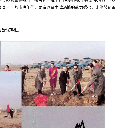
蒸蒸日上的奋进年代，更有愿景中啤酒城的魅力感召，让他鼓足勇
的首份薄礼。