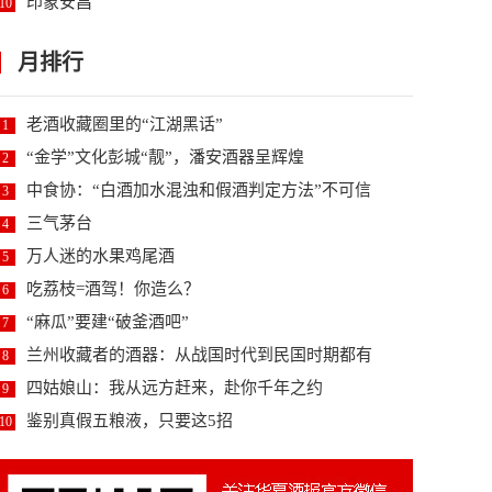
印象安昌
10
月排行
老酒收藏圈里的“江湖黑话”
1
“金学”文化彭城“靓”，潘安酒器呈辉煌
2
中食协：“白酒加水混浊和假酒判定方法”不可信
3
三气茅台
4
万人迷的水果鸡尾酒
5
吃荔枝=酒驾！你造么？
6
“麻瓜”要建“破釜酒吧”
7
兰州收藏者的酒器：从战国时代到民国时期都有
8
四姑娘山：我从远方赶来，赴你千年之约
9
鉴别真假五粮液，只要这5招
10