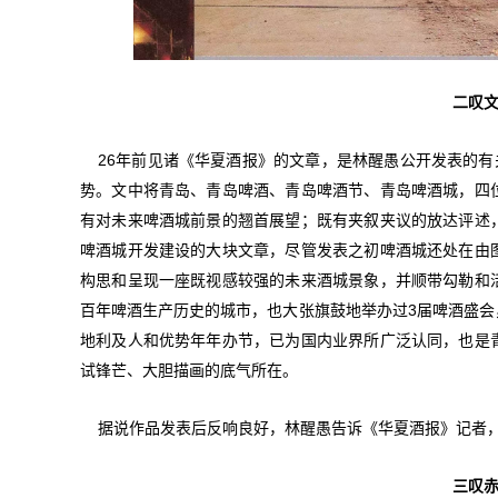
二叹
26年前见诸《华夏酒报》的文章，是林醒愚公开发表的有
势。文中将青岛、青岛啤酒、青岛啤酒节、青岛啤酒城，四
有对未来啤酒城前景的翘首展望；既有夹叙夹议的放达评述
啤酒城开发建设的大块文章，尽管发表之初啤酒城还处在由
构思和呈现一座既视感较强的未来酒城景象，并顺带勾勒和
百年啤酒生产历史的城市，也大张旗鼓地举办过3届啤酒盛
地利及人和优势年年办节，已为国内业界所广泛认同，也是
试锋芒、大胆描画的底气所在。
据说作品发表后反响良好，林醒愚告诉《华夏酒报》记者
三叹