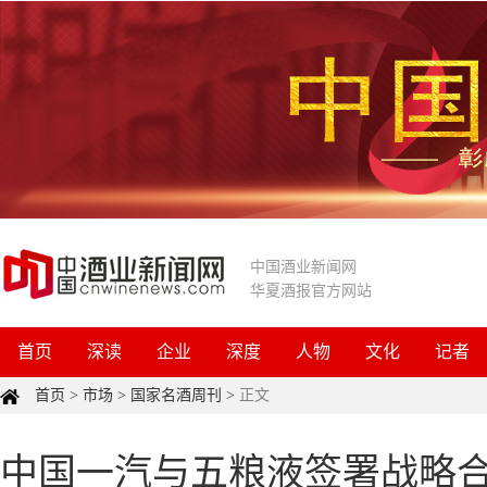
中国酒业新闻网
华夏酒报官方网站
首页
深读
企业
深度
人物
文化
记者
首页
>
市场
>
国家名酒周刊
>
正文
中国一汽与五粮液签署战略