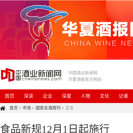
中国酒业新闻网
华夏酒报官方网站
首页
深读
企业
深度
人物
文化
记者
首页
>
市场
>
国家名酒周刊
>
正文
食品新规12月1日起施行