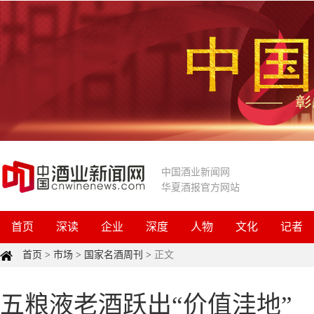
中国酒业新闻网
华夏酒报官方网站
首页
深读
企业
深度
人物
文化
记者
首页
>
市场
>
国家名酒周刊
>
正文
五粮液老酒跃出“价值洼地”